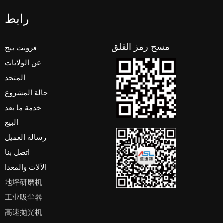
رابط
مسح رمز القلق
فرونت بيج
عن الولايات
المتحد
حالة المشروع
خدمة ما بعد
البيع
رسالة العميل
اتصل بنا
الآلات والمعدا
地坪研磨机
工业吸尘器
高速抛光机