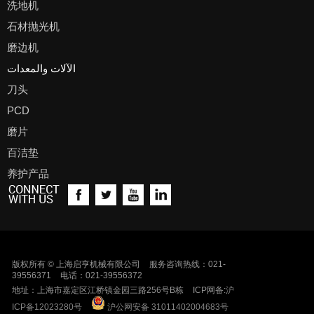
洗地机
石材抛光机
磨边机
الآلات والمعدات
刀头
PCD
磨片
百洁垫
养护产品
版权所有 © 上海启亨机械有限公司
服务咨询热线：021-
39556371
电话：021-39556372
地址：上海市嘉定区江桥镇金园三路256号B栋
ICP网备:
沪
ICP备12023280号
沪公网安备 31011402004683号