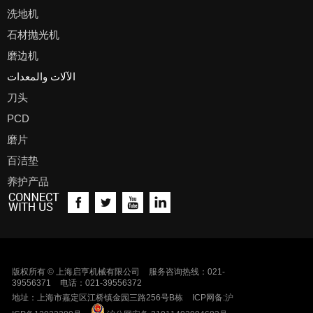
洗地机
石材抛光机
磨边机
الآلات والمعدات
刀头
PCD
磨片
百洁垫
养护产品
版权所有 © 上海启亨机械有限公司
服务咨询热线：021-
39556371
电话：021-39556372
地址：上海市嘉定区江桥镇金园三路256号B栋
ICP网备:
沪