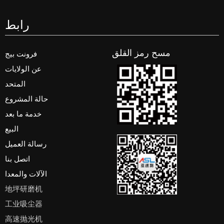
رابط
مسح رمز القلق
فرونت بيج
عن الولايات
المتحد
حالة المشروع
خدمة ما بعد
البيع
رسالة العميل
اتصل بنا
الآلات والمعدا
地坪研磨机
工业吸尘器
高速抛光机