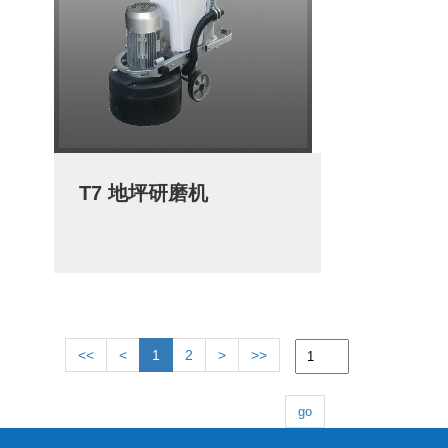
T7 地坪研磨机
<<
<
1
2
>
>>