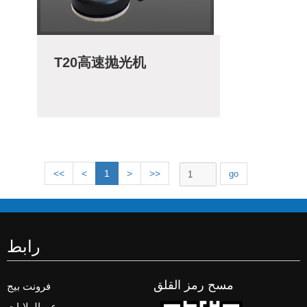
T20高速抛光机
<<
<
1
>
>>
رابط
مسح رمز القلق
فرونت بيج
عن الولايات