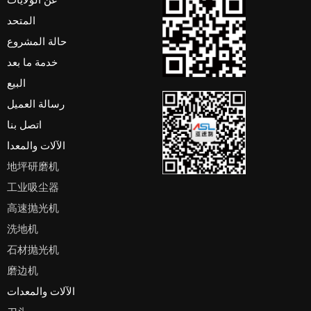
المتحد
حالة المشروع
خدمة ما بعد
البيع
رسالة العميل
اتصل بنا
الآلات والمعدا
地坪研磨机
工业吸尘器
高速抛光机
洗地机
石材抛光机
磨边机
الآلات والمعدات