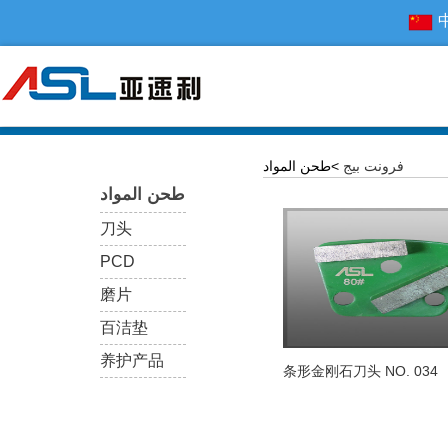
فرونت بيج
>طحن المواد
طحن المواد
刀头
PCD
磨片
百洁垫
养护产品
条形金刚石刀头 NO. 034