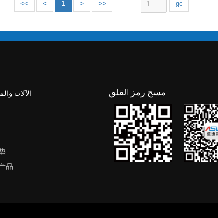
<<
<
1
>
>>
مسح رمز القلق
الآلات وال
垫
产品