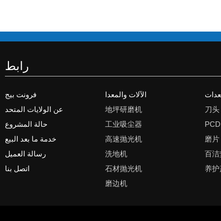
رابط
معدات
الآلات والمعدا
فرونت بيج
عن الولايات المتحد
地坪研磨机
刀头
حالة المشروع
工业吸尘器
PCD
خدمة ما بعد البيع
高速抛光机
磨片
رسالة العميل
洗地机
百洁
اتصل بنا
石材抛光机
养护
磨边机