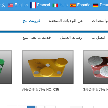
中文
English
Françai
Italia
España
Deut
عن الولايات المتحدة
فرونت بيج
اتصل بنا
رسالة العميل
خدمة ما بعد البيع
圆头金刚石刀头 NO. 035
3齿金刚石刀头 NO