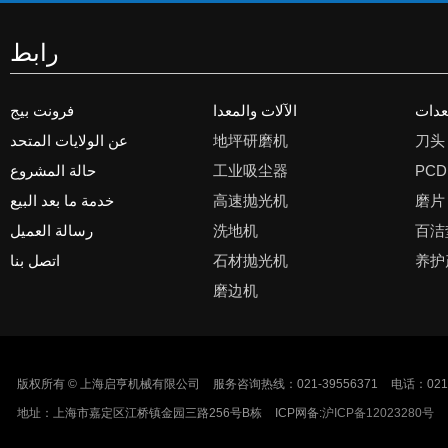
رابط
معدات
الآلات والمعدا
فرونت بيج
刀头
地坪研磨机
عن الولايات المتحد
PCD
工业吸尘器
حالة المشروع
磨片
高速抛光机
خدمة ما بعد البيع
百洁
洗地机
رسالة العميل
养护
石材抛光机
اتصل بنا
磨边机
版权所有 © 上海启亨机械有限公司
服务咨询热线：021-39556371
电话：021-
地址：上海市嘉定区江桥镇金园三路256号B栋
ICP网备:
沪ICP备12023280号